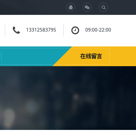
13312583795
09:00-22:00
在线留言