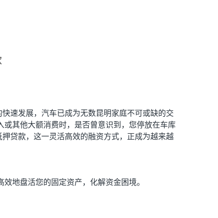
款
的快速发展，汽车已成为无数昆明家庭不可或缺的交
入或其他大额消费时，是否曾意识到，您停放在车库
抵押贷款，这一灵活高效的融资方式，正成为越来越
高效地盘活您的固定资产，化解资金困境。