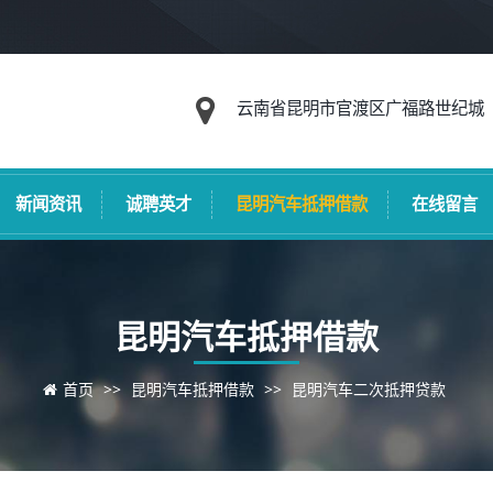
云南省昆明市官渡区广福路世纪城
新闻资讯
诚聘英才
昆明汽车抵押借款
在线留言
昆明汽车抵押借款
首页
>>
昆明汽车抵押借款
>>
昆明汽车二次抵押贷款