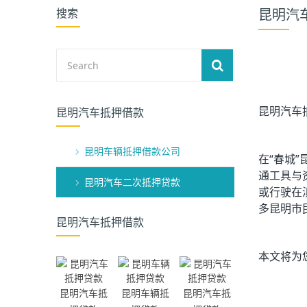
搜索
昆明汽
昆明汽车
昆明汽车抵押借款
昆明车辆抵押借款公司
在“春城
通工具与
昆明汽车二次抵押贷款
或行驶在
多昆明市
昆明汽车抵押借款
本文将为
昆明汽车抵
昆明车辆抵
昆明汽车抵