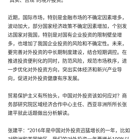
“真实、合规”的境外投资。
近期，国际市场，特别是金融市场的不确定因素增多，
波动加大，部分国家经济政策不确定因素增加，个别发
达国家对我国，特别是对国有企业投资的限制壁垒增
多，也增加了我国企业投资的风险和不确定性。未来，
要完善对外投资的中长期制度建设，结合短期调控。在
推进投资便利化的同时，防范风险，规范市场秩序，进
一步优化对外投资方向，突出实体经济和新兴产业导
向，促进对外投资健康有序发展。
贸易保护主义有所抬头，中国对外投资该如何应对？商
务部研究院区域经济合作中心主任、西亚非洲所所长张
建平就此话题做出分析解读。
张建平：“2016年是中国对外投资迅猛增长的一年，比如