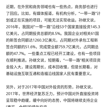
近期，在外贸和商务领域也有一些热点，商务部也进行
了回应。比如，有媒体报道，有机构分析，“一带一路”计
划或正在实施的项目，可能无法实现收益。孙继文说，
2016年，我国对“一带一路”沿线53个国家直接投资145.3
亿美元，占同期投资总额的8.5%。我国企业对相关61国
的新签合同额达1260.3亿美元，占同期对外承包工程新
签合同额的51.6%，完成营业额759.7亿美元，占同期总
额的47.7%。一些重点工程已经开工建设，也有一些项目
在顺利推进。孙继文说，短期看，“一带一路”相关项目资
金投入大，建设周期长，成本回收慢，但是长期看，对
基础设施互联互通和造福沿线国家人民有重要意义。
另外，对于2017年中国对外投资的形势，孙继文说，
2017年，世界经济复苏乏力，预计中国对外直接投资将
呈现稳中趋缓，缓中向好的态势，中国将继续支持企业