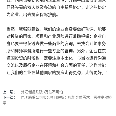
程，同时也要积极地向企业宣传、介绍中国和很多国家
已经签署的双边以及多边的自由贸易协定，让这些协定
为企业走出去投资保驾护航。
当然，我强烈建议，我们的企业自身要做好功课，能够
对投资的国家、项目和产业风险进行准确把握；企业自
身也要舍得花钱去做一些商业的咨询，去找会计师事务
所和律师事务所进行一些专业的咨询。另外，企业在东
道国投资的时候也一定要注重本土化，与当地进行沟通
交流以及履行企业在环境和社会方面的责任，这样才能
让我们的企业在其他国家的投资走得更稳，走得更好。”
上一篇：
外汇储备跌破3万亿不可怕
下一篇：
昆明助贷公司服务项目解析：赋能金融需求，搭建高效桥
梁​