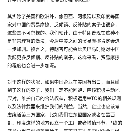
让中国的企业闻到了‘贸易战’的硝烟味道。
其实除了美国和欧洲外，像巴西、阿根廷以及印度等国
家对中国的贸易摩擦、反倾销、反补贴的案子也很多，
这些是不可忽视的。我们预计，由于特朗普现在这种不
是非常理智的做法，今后中美之间的贸易摩擦肯定会进
一步加剧。换言之，特朗普可能会比奥巴马时期对中国
发起更多反倾销、反补贴的案子。这样来看，贸易摩擦
的程度也会进一步加深。
对于这样的状况，如果中国企业在美国有出口，而且碰
到了这样的案子，我们一定不能回避，应该积极主动地
应对，维护自己的合法权益，积极运用WTO的相关规则
以及法律武器来维护我们的利益。当然，企业也应该考
虑绕道第三方国家，比如我们在东盟国家或者在墨西
哥、印度这样的地方设立一个工厂或者增值环节，*终的