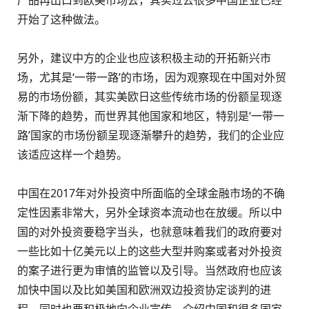
产品再出口到欧美市场去，其实过去很多中国企业已经
开始了这种做法。
另外，建议中方的企业也应该积极主动的开拓新兴市
场，尤其是‘一带一路’的市场，因为观察现在中国对外贸
易的市场份额，其实美欧日这些传统市场的份额呈现逐
渐下降的趋势，而世界其他国家和地区，特别是‘一带一
路’国家的市场份额呈现逐渐攀升的趋势，我们的企业应
该适应这样一个趋势。
中国在2017年对外投资中所面临的全球金融市场的不确
定性因素非常大，另外全球资本流动也在放缓。所以中
国的对外投资要稳字当头，也就意味着我们的政府要对
一些比如十亿美元以上的这些大型并购案或者对外投资
的案子进行更为审慎的监管以及引导。当然政府也应该
加快中国以及比如美国和欧洲双边投资协定谈判的进