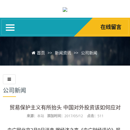
网站首页
关于我们
在线留言
昆明车辆抵押贷款
新闻资讯
诚聘英才
首页
>>
新闻资讯
>>
公司新闻
昆明汽车抵押借款
在线留言
联系我们
公司新闻
贸易保护主义有所抬头 中国对外投资该如何应对
来源：
本站
添加时间：
2017/05/12
点击：
511