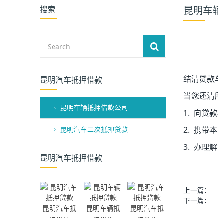
搜索
昆明车
结清贷款
昆明汽车抵押借款
当您还清
昆明车辆抵押借款公司
1. 向
昆明汽车二次抵押贷款
2. 携
3. 办
昆明汽车抵押借款
上一篇：
下一篇：
昆明汽车抵
昆明车辆抵
昆明汽车抵