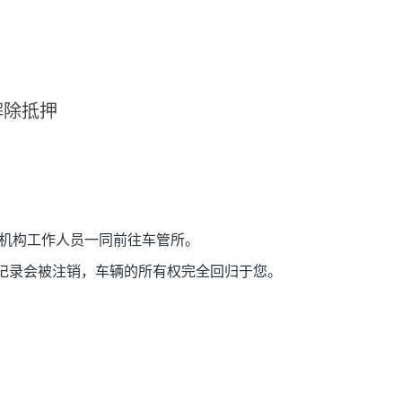
解除抵押
款机构工作人员一同前往车管所。
”记录会被注销，车辆的所有权完全回归于您。