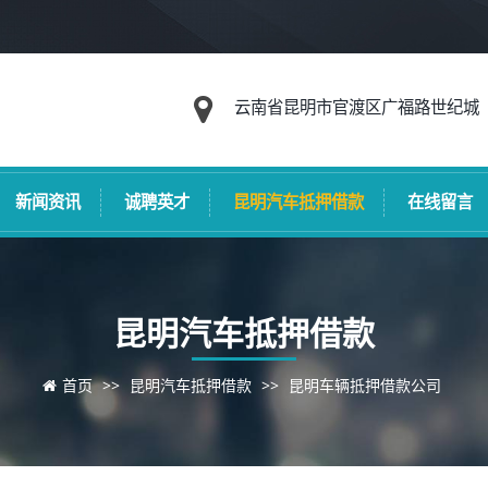
云南省昆明市官渡区广福路世纪城
新闻资讯
诚聘英才
昆明汽车抵押借款
在线留言
昆明汽车抵押借款
首页
>>
昆明汽车抵押借款
>>
昆明车辆抵押借款公司