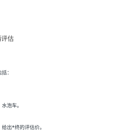
辆评估
。
包括：
、水泡车。
，给出*终的评估价。