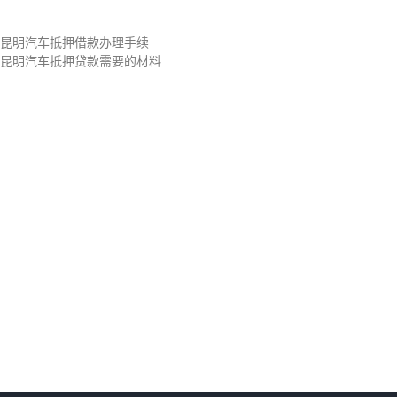
昆明汽车抵押借款办理手续
昆明汽车抵押贷款需要的材料