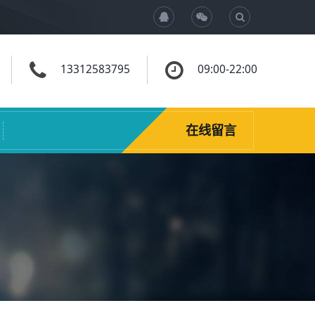
13312583795
09:00-22:00
在线留言